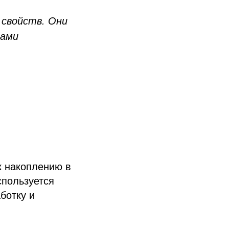
 свойств. Они
тами
к накоплению в
спользуется
ботку и